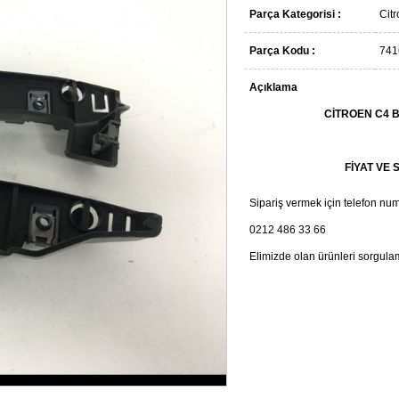
Parça Kategorisi :
Cit
Parça Kodu :
74
Açıklama
CİTROEN C4 B
FİYAT VE 
Sipariş vermek için telefon num
0212 486 33 66
Elimizde olan ürünleri sorgula