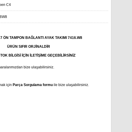
roen C4
16W8
7 ÖN TAMPON BAĞLANTI AYAK TAKIMI 7416.W8
ÜRÜN SIFIR ORJİNALDİR
STOK BİLGİSİ İÇİN İLETİŞİME GEÇEBİLİRSİNİZ
aralarımızdan bize ulaşabilirsiniz.
mak için
Parça Sorgulama formu
ile bize ulaşabilirsiniz.