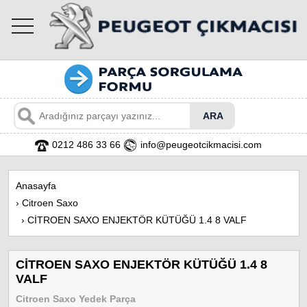
toggle
navigation
0212 486 33 66
info@peugeotcikmacisi.com
Anasayfa
›
Citroen Saxo
›
CİTROEN SAXO ENJEKTÖR KÜTÜĞÜ 1.4 8 VALF
CİTROEN SAXO ENJEKTÖR KÜTÜĞÜ 1.4 8
VALF
Citroen Saxo Yedek Parça