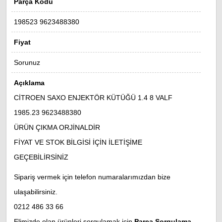
Parça Kodu
198523 9623488380
Fiyat
Sorunuz
Açıklama
CİTROEN SAXO ENJEKTÖR KÜTÜĞÜ 1.4 8 VALF
1985.23
9623488380
ÜRÜN ÇIKMA ORJİNALDİR
FİYAT VE STOK BİLGİSİ İÇİN İLETİŞİME
GEÇEBİLİRSİNİZ
Sipariş vermek için telefon numaralarımızdan bize
ulaşabilirsiniz.
0212 486 33 66
Elimizde olan ürünleri sorgulamak için
Parça Sorgulama