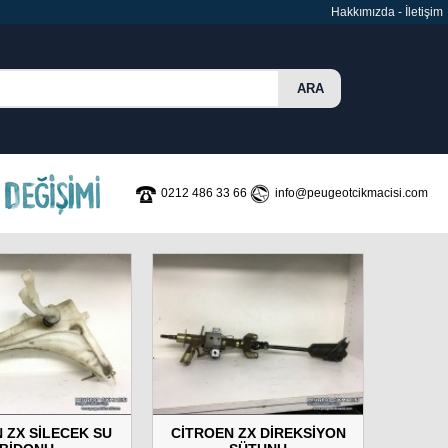
Hakkımızda
-
İletişim
0212 486 33 66
info@peugeotcikmacisi.com
 ZX SİLECEK SU
CİTROEN ZX DİREKSİYON