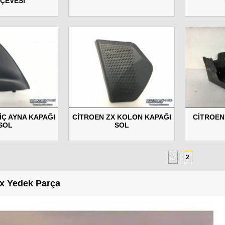
ÇEVESİ
İÇ AYNA KAPAĞI
CİTROEN ZX KOLON KAPAĞI
CİTROEN
SOL
SOL
1
2
Zx Yedek Parça