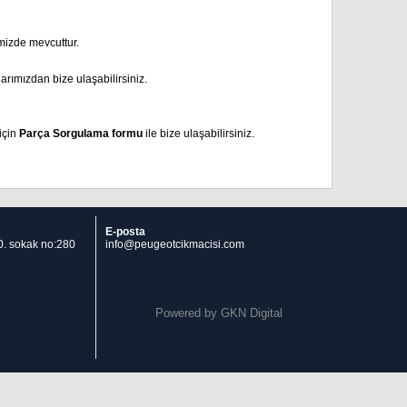
izde mevcuttur.
arımızdan bize ulaşabilirsiniz.
için
Parça Sorgulama formu
ile bize ulaşabilirsiniz.
E-posta
 10. sokak no:280
info@peugeotcikmacisi.com
Powered by
GKN Digital