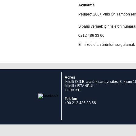
Açıklama
Peugeot 206+ Plus Ön Tampon elim
Sipariş vermek için telefon numaral
0212 486 33 66
Elimizde olan ürünleri sorgulamak 
Adres
İkitelli O.S.B. atatürk sanayi sitesi 3. kısım
İkitelli / İSTANBUL
TÜRKİYE
Telefon
+90 212 486 33 66