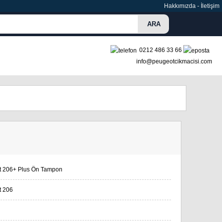
Hakkımızda
-
İletişim
0212 486 33 66
info@peugeotcikmacisi.com
t 206+ Plus Ön Tampon
t 206