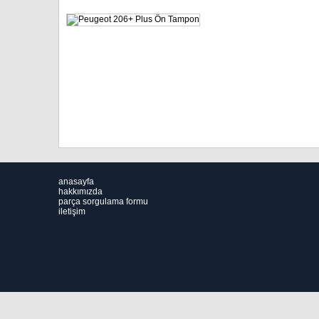
anasayfa
hakkımızda
parça sorgulama formu
iletişim