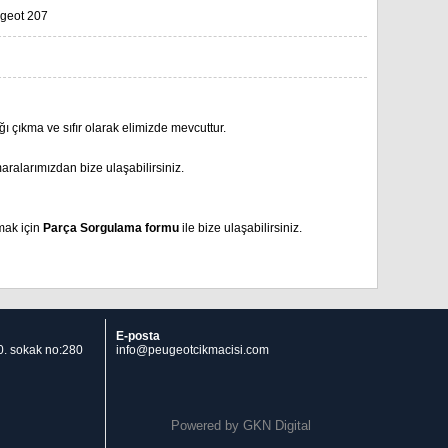
geot 207
çıkma ve sıfır olarak elimizde mevcuttur.
aralarımızdan bize ulaşabilirsiniz.
mak için
Parça Sorgulama formu
ile bize ulaşabilirsiniz.
E-posta
 10. sokak no:280
info@peugeotcikmacisi.com
Powered by
GKN Digital