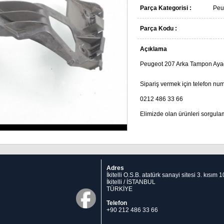
Parça Kategorisi :
Peu
Parça Kodu :
Açıklama
Peugeot 207 Arka Tampon Ayağı 
Sipariş vermek için telefon num
0212 486 33 66
Elimizde olan ürünleri sorgula
Adres
İkitelli O.S.B. atatürk sanayi sitesi 3. kısım
İkitelli / İSTANBUL
TÜRKİYE
Telefon
+90 212 486 33 66