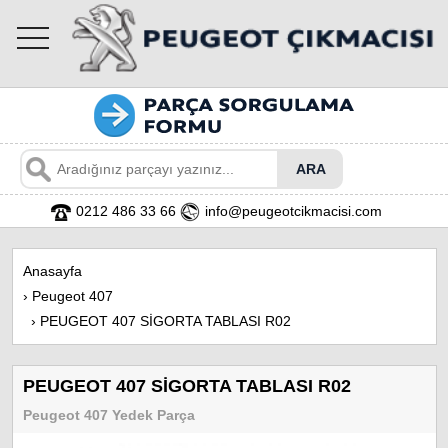
toggle
navigation
0212 486 33 66
info@peugeotcikmacisi.com
Anasayfa
›
Peugeot 407
›
PEUGEOT 407 SİGORTA TABLASI R02
PEUGEOT 407 SİGORTA TABLASI R02
Peugeot 407 Yedek Parça