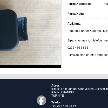
Parça Kategorisi :
Peu
Parça Kodu :
Açıklama
Peugeot Partner Kapı Kolu Dış 
Sipariş vermek için telefon num
0212 486 33 66
Elimizde olan ürünleri sorgula
Adres
İkitelli O.S.B. atatürk sanayi sitesi 3. kısım
İkitelli / İSTANBUL
TÜRKİYE
Telefon
+90 212 486 33 66