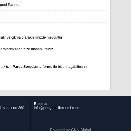
geot Partner
sıfır ve çıkma olarak elimizde mevcuttur
aralarımızdan bize ulaşabilirsiniz.
mak için
Parça Sorgulama formu
ile bize ulaşabilirsiniz.
E-posta
 10. sokak no:280
info@peugeotcikmacisi.com
Powered by
GKN Digital