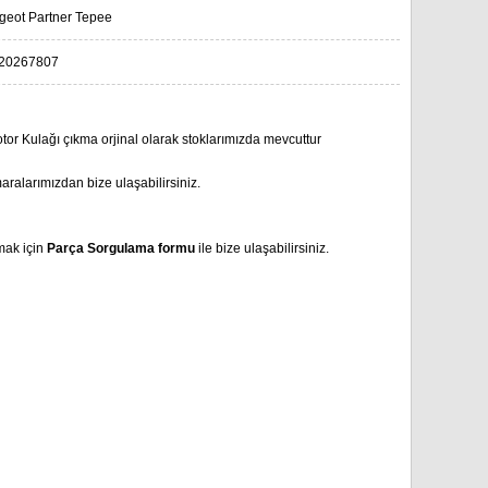
geot Partner Tepee
20267807
r Kulağı çıkma orjinal olarak stoklarımızda mevcuttur
aralarımızdan bize ulaşabilirsiniz.
mak için
Parça Sorgulama formu
ile bize ulaşabilirsiniz.