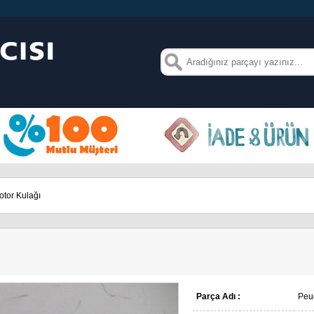
tor Kulağı
Parça Adı :
Peu